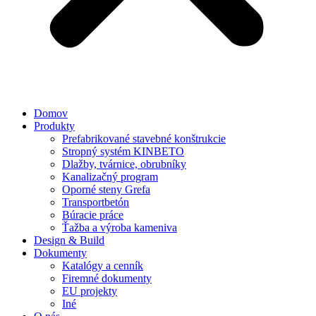
Domov
Produkty
Prefabrikované stavebné konštrukcie
Stropný systém KINBETO
Dlažby, tvárnice, obrubníky
Kanalizačný program
Oporné steny Grefa
Transportbetón
Búracie práce
Ťažba a výroba kameniva
Design & Build
Dokumenty
Katalógy a cenník
Firemné dokumenty
EU projekty
Iné