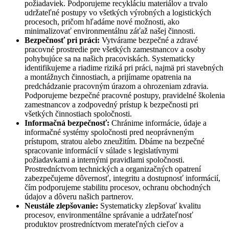
požiadaviek. Podporujeme recykláciu materiálov a trvalo
udržateľné postupy vo všetkých výrobných a logistických
procesoch, pričom hľadáme nové možnosti, ako
minimalizovať environmentálnu záťaž našej činnosti.
Bezpečnosť pri práci:
Vytvárame bezpečné a zdravé
pracovné prostredie pre všetkých zamestnancov a osoby
pohybujúce sa na našich pracoviskách. Systematicky
identifikujeme a riadime riziká pri práci, najmä pri stavebných
a montážnych činnostiach, a prijímame opatrenia na
predchádzanie pracovným úrazom a ohrozeniam zdravia.
Podporujeme bezpečné pracovné postupy, pravidelné školenia
zamestnancov a zodpovedný prístup k bezpečnosti pri
všetkých činnostiach spoločnosti.
Informačná bezpečnosť:
Chránime informácie, údaje a
informačné systémy spoločnosti pred neoprávneným
prístupom, stratou alebo zneužitím. Dbáme na bezpečné
spracovanie informácií v súlade s legislatívnymi
požiadavkami a internými pravidlami spoločnosti.
Prostredníctvom technických a organizačných opatrení
zabezpečujeme dôvernosť, integritu a dostupnosť informácií,
čím podporujeme stabilitu procesov, ochranu obchodných
údajov a dôveru našich partnerov.
Neustále zlepšovanie:
Systematicky zlepšovať kvalitu
procesov, environmentálne správanie a udržateľnosť
produktov prostredníctvom merateľných cieľov a