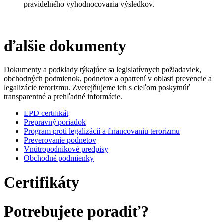
pravidelného vyhodnocovania výsledkov.
ďalšie dokumenty
Dokumenty a podklady týkajúce sa legislatívnych požiadaviek,
obchodných podmienok, podnetov a opatrení v oblasti prevencie a
legalizácie terorizmu. Zverejňujeme ich s cieľom poskytnúť
transparentné a prehľadné informácie.
EPD certifikát
Prepravný poriadok
Program proti legalizácií a financovaniu terorizmu
Preverovanie podnetov
Vnútropodnikové predpisy
Obchodné podmienky
Certifikáty
Potrebujete poradiť?