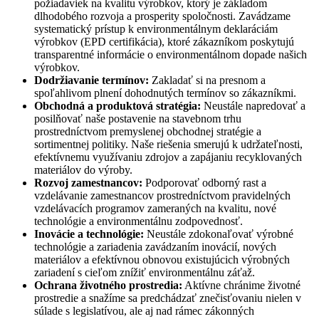
požiadaviek na kvalitu výrobkov, ktorý je základom
dlhodobého rozvoja a prosperity spoločnosti. Zavádzame
systematický prístup k environmentálnym deklaráciám
výrobkov (EPD certifikácia), ktoré zákazníkom poskytujú
transparentné informácie o environmentálnom dopade našich
výrobkov.
Dodržiavanie termínov:
Zakladať si na presnom a
spoľahlivom plnení dohodnutých termínov so zákazníkmi.
Obchodná a produktová stratégia:
Neustále napredovať a
posilňovať naše postavenie na stavebnom trhu
prostredníctvom premyslenej obchodnej stratégie a
sortimentnej politiky. Naše riešenia smerujú k udržateľnosti,
efektívnemu využívaniu zdrojov a zapájaniu recyklovaných
materiálov do výroby.
Rozvoj zamestnancov:
Podporovať odborný rast a
vzdelávanie zamestnancov prostredníctvom pravidelných
vzdelávacích programov zameraných na kvalitu, nové
technológie a environmentálnu zodpovednosť.
Inovácie a technológie:
Neustále zdokonaľovať výrobné
technológie a zariadenia zavádzaním inovácií, nových
materiálov a efektívnou obnovou existujúcich výrobných
zariadení s cieľom znížiť environmentálnu záťaž.
Ochrana životného prostredia:
Aktívne chránime životné
prostredie a snažíme sa predchádzať znečisťovaniu nielen v
súlade s legislatívou, ale aj nad rámec zákonných