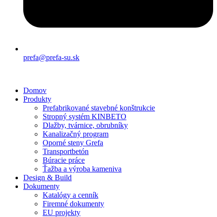
prefa@prefa-su.sk
Domov
Produkty
Prefabrikované stavebné konštrukcie
Stropný systém KINBETO
Dlažby, tvárnice, obrubníky
Kanalizačný program
Oporné steny Grefa
Transportbetón
Búracie práce
Ťažba a výroba kameniva
Design & Build
Dokumenty
Katalógy a cenník
Firemné dokumenty
EU projekty