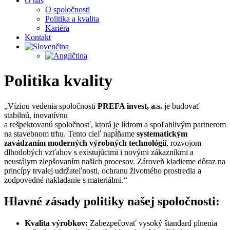
O nás
O spoločnosti
Politika a kvalita
Kariéra
Kontakt
Politika kvality
„Víziou vedenia spoločnosti
PREFA invest, a.s.
je budovať
stabilnú, inovatívnu
a rešpektovanú spoločnosť, ktorá je lídrom a spoľahlivým partnerom
na stavebnom trhu. Tento cieľ napĺňame
systematickým
zavádzaním moderných výrobných technológií
, rozvojom
dlhodobých vzťahov s existujúcimi i novými zákazníkmi a
neustálym zlepšovaním našich procesov. Zároveň kladieme dôraz na
princípy trvalej udržateľnosti, ochranu životného prostredia a
zodpovedné nakladanie s materiálmi.“
Hlavné zásady politiky našej spoločnosti:
Kvalita výrobkov:
Zabezpečovať vysoký štandard plnenia